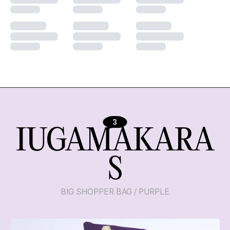
3
IUGAMAKARA
S
BIG SHOPPER BAG / PURPLE