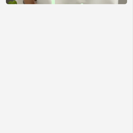
쏭자매
저희
자매의
원픽은
‘니어
도트
시리즈’예요.
화이트와
블랙
도트가
주는
서로
다른
매력에,
열
때마다
기분
좋은
민트색
안감과
스크런치
키
링
포인트까지
더해졌죠.
귀여운
도트
포인트로
어떤
룩에나
사랑스럽게
어울려
올여름
데일리
백으로
제격입니다.