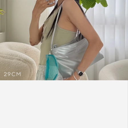
무쿠앤에보니
베스트셀러
‘니어레스트
백’의
실용성을
극대화했습니다.
처음
선보이는
잔잔한
도트
패턴과
넉넉한
가로형
실루엣,