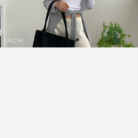
무쿠앤에보니
계절에
구애받지
않고
언제나
들기
좋은
라인업
중에서도
‘니어데이
백’을
추천해요.
13인치
노트북도
끄떡없는
넉넉한
수납력과
어깨에
메기
편한
실루엣으로
일상
속
실용성을
높였습니다.
가방을
열
때마다
보이는
싱그러운
민트색
안감
디테일도
놓치지
마세요.