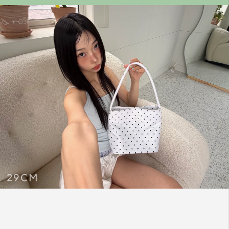
무쿠앤에보니