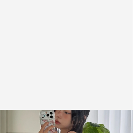
쏭자매
완전히
다른
취향을
가진
저희
자매를
동시에
사로잡은,
평소
정말
애정하는
브랜드입니다.
기저귀
백으로도
손색없는
가벼움과
무쿠앤에보니만의
감각적인
컬러감에
저희의
무드를
더해,
올여름
가볍고
편안하게
즐길
수
있는
특별한
프로젝트를
꼭
함께
선보이고
싶었습니다.