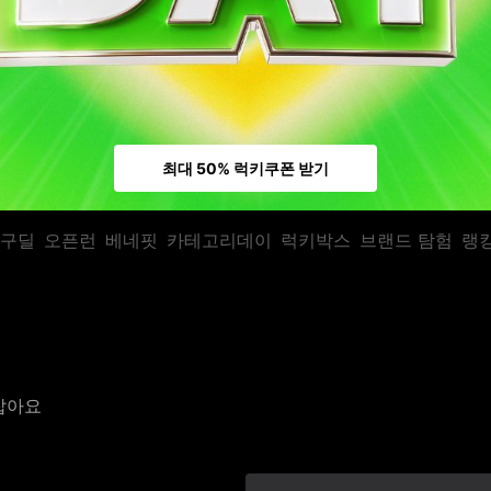
최대 50% 럭키쿠폰 받기
구딜
오픈런
베네핏
카테고리데이
럭키박스
브랜드 탐험
랭
잡아요