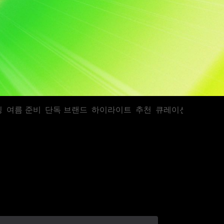
킹
여름 준비
단독 브랜드
하이라이트
추천
큐레이션
스테디 