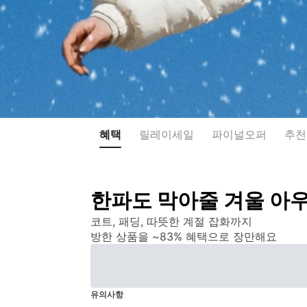
혜택
릴레이세일
파이널오퍼
추천
한파도 막아줄 겨울 아
코트, 패딩, 따뜻한 계절 잡화까지

방한 상품을 ~83% 혜택으로 장만해요
유의사항