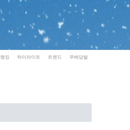
랭킹
하이라이트
트렌드
무배당발