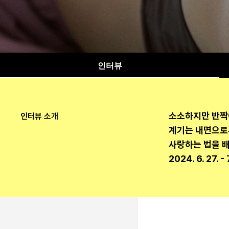
희선과 요가
인터뷰
Ep.01
with MOVEWARM
뷰티풀 무브는 내면의 불안을 이겨내고 스스로의 아름다움
소소하지만 반짝이
인터뷰 소개
여성들이 저마다의 활동을 통해 일깨운 삶의 가치에 대해 
계기는 내면으로
사랑하는 법을 배
2024. 6. 27. - 7
안녕하세요. 자신
안녕하세요. 