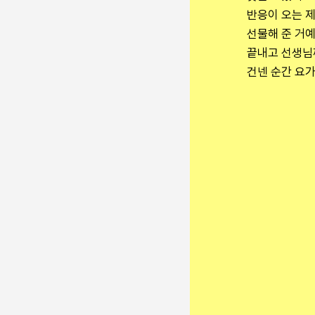
반응이 오는 제
선물해 준 거예
끝내고 선생님께
건넨 순간 요가
비지땀과
거칠어지는
반대로 
잔잔해지는