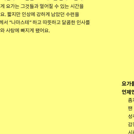
게 요가는 그것들과 멀어질 수 있는 시간을 
요. 짧지만 인상에 강하게 남았던 수련을 
서 “나마스테” 하고 따뜻하고 달콤한 인사를 
와 사랑에 빠지게 됐어요.
 함께 숨소리까지
 순간,
마음속은
 것을 느꼈어요.
요가를
언제
좀
땐
성
감
시